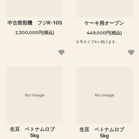
m
m
m
m
m
a
a
a
a
a
中古焙煎機 フジR-105
ケーキ用オーブン
g
g
g
g
g
2,300,000円(税込)
449,000円(税込)
e
e
e
e
e
６号タイプ4ヶ焼けます。
No Image
No Image
生豆 ベトナムロブ
生豆 ベトナムロブ
5kg
5kg