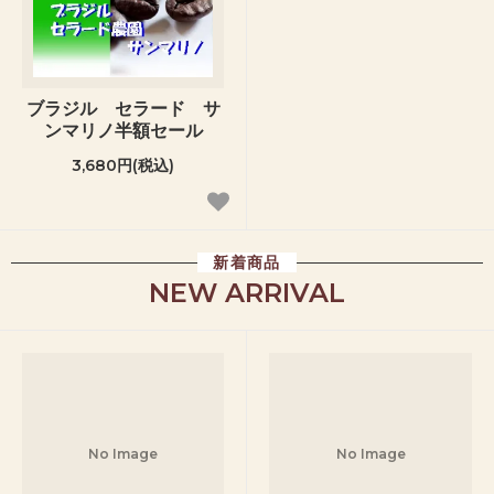
ブラジル セラード サ
ンマリノ半額セール
3,680円(税込)
新着商品
NEW ARRIVAL
N
N
N
N
N
o
o
o
o
o
I
I
I
I
I
No Image
No Image