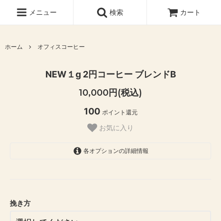
メニュー
検索
カート
ホーム
オフィスコーヒー
NEW１g 2円コーヒー ブレンドB
10,000円(税込)
100
ポイント還元
お気に入り
各オプションの詳細情報
細挽き（推奨）
中挽き
粗挽き
挽き方
豆